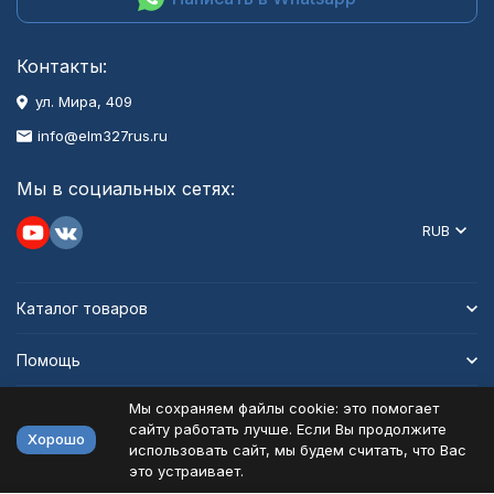
Контакты:
ул. Мира, 409
info@elm327rus.ru
Мы в социальных сетях:
RUB
Каталог товаров
Помощь
Мы сохраняем файлы cookie: это помогает
Информация
сайту работать лучше. Если Вы продолжите
Хорошо
использовать сайт, мы будем считать, что Вас
это устраивает.
Политика персональных данных
Карта сайта