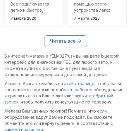
Всё подключается
помощью этого
легко и быстро,
устройства легко
программы понятны
настраиваю газовое
7 марта 2026
7 марта 2026
даже новичку. Удобно
оборудование
следить за
различных
параметрами и
производителей –
Читать все
корректировать
быстро, удобно и без
работу ГБО прямо со
лишних хлопот.
смартфона.
Качество исполнения
В интернет-магазине «ELM327rus» вы найдете bluetooth
высокое, все разъемы
интерфейс для диагностики ГБО для любого авто, и
надежные.
сможете купить с доставкой в пункт выдачи в
Ставрополе или курьерской доставкой до двери.
Укажите Ваш автомобиль на
этой странице
, чтобы наши
специалисты помогли подобрать рабочее оборудование
и прислать его на Ваш e-mail или
закажите обратный
звонок
, чтобы получить консультацию по телефону.
Желаем Вам удачных покупок! Помните, что если
оборудование вдруг Вам не подойдёт, Вы сможете
обменять его или вернуть деньги, в соответствии с
нашими правилами
.