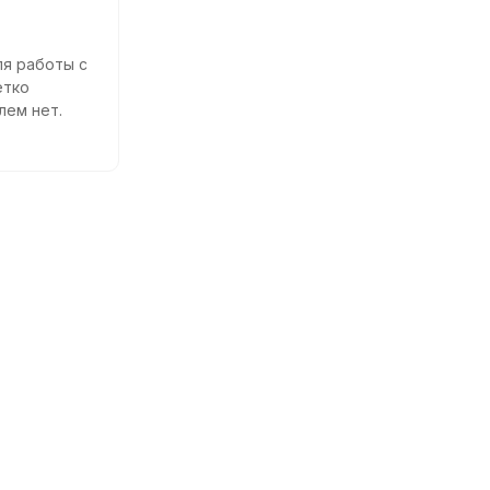
ля работы с
етко
лем нет.
инструкция