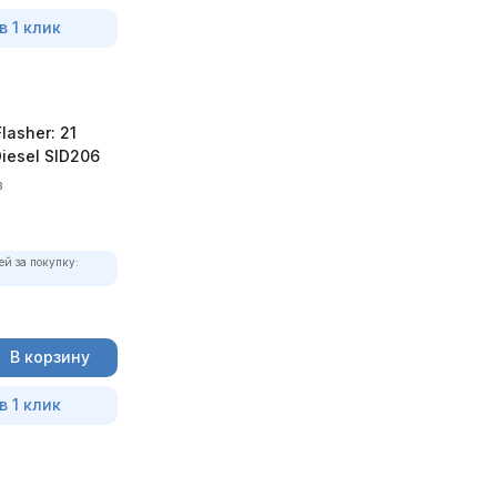
в 1 клик
asher: 21
iesel SID206
в
ей за покупку:
В корзину
в 1 клик