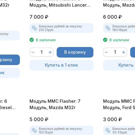
M32r
Модуль, Mitsubishi Lancer
Модуль, Mazd
X1.5, Outlander JDM
7 000
₽
6 000
₽
Бонусных рублей за покупку:
Бонусных рубл
210.21
руб.
180.18
руб.
купку:
В наличии
В наличии
В корзину
орзину
Купить в 1 клик
Купить 
ик
: 6
Модуль MMC Flasher: 7
Модуль MMC Fl
Diesel
Модуль, Mazda M32r
Модуль, Ford 
S/7059
5 000
₽
3 000
₽
Бонусных рублей за покупку:
Бонусных рубл
150.15
руб.
90.09
руб.