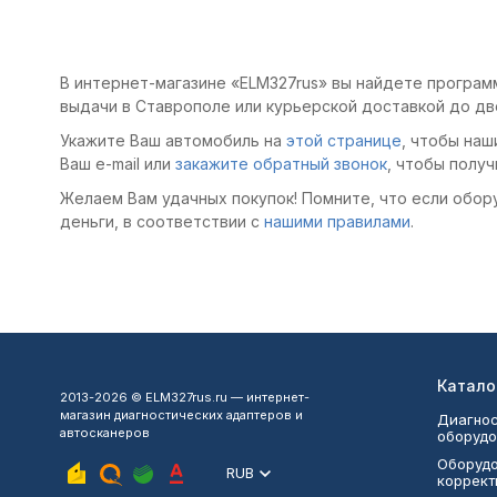
В интернет-магазине «ELM327rus» вы найдете программ
выдачи в Ставрополе или курьерской доставкой до дв
Укажите Ваш автомобиль на
этой странице
, чтобы наш
Ваш e-mail или
закажите обратный звонок
, чтобы получ
Желаем Вам удачных покупок! Помните, что если обор
деньги, в соответствии с
нашими правилами
.
Катало
2013-2026 © ELM327rus.ru — интернет-
магазин диагностических адаптеров и
Диагнос
автосканеров
оборудо
Оборудо
RUB
коррект