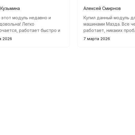
 Кузьмина
Алексей Смирнов
 этот модуль недавно и
Купил данный модуль д
довольна! Легко
машинами Мазда. Все ч
чается, работает быстро и
работает, никаких проб
ьно. Все функции
Удобно пользоваться, 
а 2026
7 марта 2026
рживаются, никаких проблем
понятная.
льзованием.