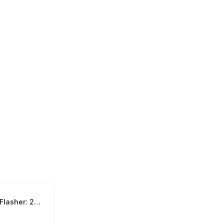
Модуль MMC Flasher: 24 Модуль, Mazda 1.3 1.5 1.6 AT/MT Denso с 2009+