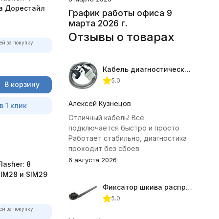
a Дорестайл
График работы офиса 9
марта 2026 г.
Отзывы о товарах
ей за покупку:
Кабель диагностический ГАЗ 24 для АВТОАС
5.0
В корзину
Алексей Кузнецов
в 1 клик
Отличный кабель! Всё
подключается быстро и просто.
Работает стабильно, диагностика
проходит без сбоев.
6 августа 2026
asher: 8
SIM28 и SIM29
Фиксатор шкива распредвала (Subaru) JTC-4409
5.0
ей за покупку: