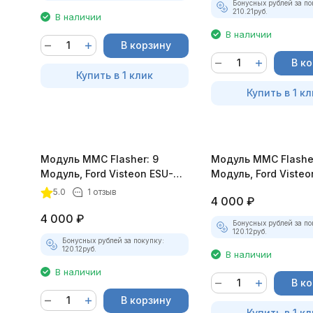
Бонусных рублей за по
210.21
руб.
В наличии
В наличии
В корзину
В к
Купить в 1 клик
Купить в 1 кл
Модуль MMC Flasher: 9
Модуль MMC Flasher
Модуль, Ford Visteon ESU-
Модуль, Ford Visteo
131, 411, 418, Benzin
312, 412, 415 Benzin
5.0
1 отзыв
4 000
₽
4 000
₽
Бонусных рублей за по
120.12
руб.
Бонусных рублей за покупку:
120.12
руб.
В наличии
В наличии
В к
В корзину
Купить в 1 кл