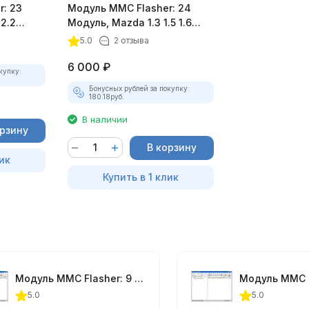
: 23
Модуль MMC Flasher: 24
2.2
Модуль, Mazda 1.3 1.5 1.6
AT/MT Denso с 2009+
5.0
2 отзыва
6 000
₽
купку:
Бонусных рублей за покупку:
180.18
руб.
В наличии
орзину
В корзину
ик
Купить в 1 клик
Модуль MMC Flasher: 9 Модуль, Ford Visteon ESU- 131, 411, 418, Benzin
5.0
5.0