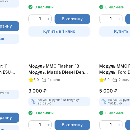
купку:
В наличии
В наличии
В корзину
орзину
Купить в 1 клик
Купить 
ик
: 11
Модуль MMC Flasher: 13
Модуль MMC Fl
n ESU-
Модуль, Mazda Diesel Denso
Модуль, Ford D
SH7058 (none BGA)
DCM3.5
5.0
1 отзыв
5.0
2 отзы
3 000
₽
5 000
₽
купку:
Бонусных рублей за покупку:
Бонусных рубл
90.09
руб.
150.15
руб.
В наличии
В наличии
орзину
В корзину
ик