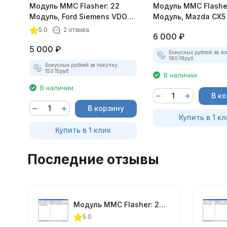
Модуль MMC Flasher: 22
Модуль MMC Flasher
Модуль, Ford Siemens VDO
Модуль, Mazda CX5 
EMS2102 и EMS2101
Diesel
5.0
2 отзыва
6 000
₽
5 000
₽
Бонусных рублей за по
180.18
руб.
Бонусных рублей за покупку:
150.15
руб.
В наличии
В наличии
В к
В корзину
Купить в 1 кл
Купить в 1 клик
Последние отзывы
Модуль MMC Flasher: 22 Модуль, Ford Siemens VDO EMS2102 и EMS2101
5.0