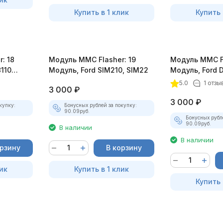
Купить в 1 клик
Купить 
: 18
Модуль MMC Flasher: 19
Модуль MMC Fl
110
Модуль, Ford SIM210, SIM22
Модуль, Ford D
5.0
1 отзы
3 000
₽
3 000
₽
купку:
Бонусных рублей за покупку:
90.09
руб.
Бонусных рубл
90.09
руб.
В наличии
В наличии
орзину
В корзину
ик
Купить в 1 клик
Купить 