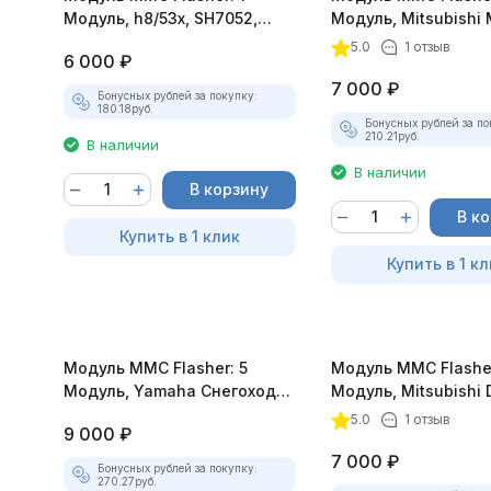
Модуль, h8/53x, SH7052,
Модуль, Mitsubishi 
SH7055
5.0
1 отзыв
6 000
₽
7 000
₽
Бонусных рублей за покупку:
180.18
руб.
Бонусных рублей за по
210.21
руб.
В наличии
В наличии
В корзину
В к
Купить в 1 клик
Купить в 1 кл
Модуль MMC Flasher: 5
Модуль MMC Flasher
Модуль, Yamaha Снегоходы
Модуль, Mitsubishi 
и Лодки
Denso SH7058/7058
5.0
1 отзыв
9 000
₽
7 000
₽
Бонусных рублей за покупку:
270.27
руб.