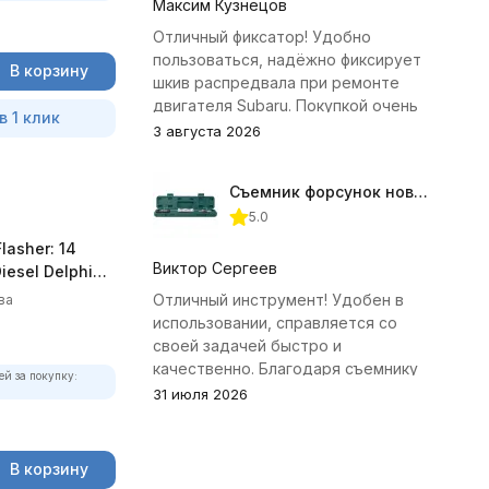
Максим Кузнецов
Отличный фиксатор! Удобно
пользоваться, надёжно фиксирует
В корзину
шкив распредвала при ремонте
двигателя Subaru. Покупкой очень
в 1 клик
доволен.
3 августа 2026
Съемник форсунок новых дизельных двигателей Jonnesway
5.0
asher: 14
Виктор Сергеев
iesel Delphi
Отличный инструмент! Удобен в
ва
использовании, справляется со
своей задачей быстро и
качественно. Благодаря съемнику
ей за покупку:
удалось избежать лишних хлопот с
31 июля 2026
демонтажем головки блока
цилиндров.
В корзину