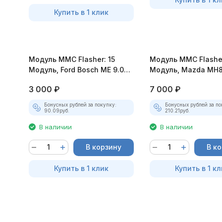
Купить в 1 клик
Модуль MMC Flasher: 15
Модуль MMC Flasher
Модуль, Ford Bosch ME 9.0
Модуль, Mazda MH8
Benzin (Turbo)
CX7,3,6 2010+
3 000
₽
7 000
₽
Бонусных рублей за покупку:
Бонусных рублей за по
90.09
руб.
210.21
руб.
В наличии
В наличии
В корзину
В к
Купить в 1 клик
Купить в 1 кл