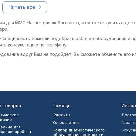
Читать все
ы для MMC Flasher для любого авто, и сможете купить с дост
ери.
и специалисты помогли подобрать рабочее оборудование и пр
ить консультацию по телефону.
удование вдруг Вам не подойдёт, Вы сможете обменять его и
г товаров
Помощь
Инфор
тическое
Контакты
Достав
вание
Вопрос-ответ
Гарант
вание для
Подбор диагностического
Бонусн
ировки пробега
оборудования по марке и