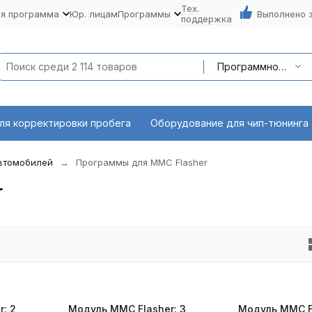
Тех.
ая программа
Юр. лицам
Программы
Выполнено 
поддержка
Программное обеспечение
ля корректировки пробега
Оборудование для чип-тюнинга
автомобилей
Программы для MMC Flasher
r
: 2
Модуль MMC Flasher: 3
Модуль MMC Fl