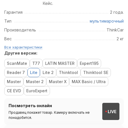
Кейс.
Гарантия
2 года.
Тип
мультимарочный
Производитель
ThinkCar
Вес
2 кг
Все характеристики
Другие версии:
ScanMate
T77
LATIN MASTER
Expert195
Reader 7
Lite
Lite 2
Thinktool
Thinktool SE
Master
Master 2
Master X
MAX Basic / Ultra
CE EVD
EuroExpert
Посмотреть онлайн
LIVE
Продавец покажет товар. Камеру включать не
понадобится.