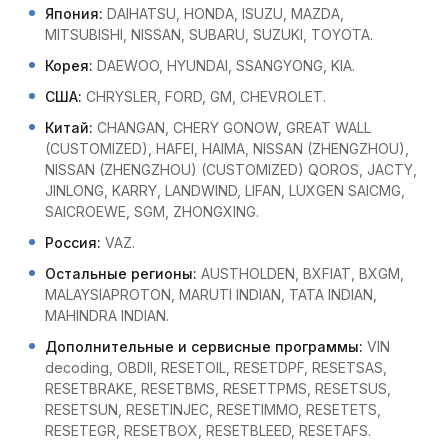
Япония:
DAIHATSU, HONDA, ISUZU, MAZDA,
MITSUBISHI, NISSAN, SUBARU, SUZUKI, TOYOTA.
Корея:
DAEWOO, HYUNDAI, SSANGYONG, KIA.
США:
CHRYSLER, FORD, GM, CHEVROLET.
Китай:
CHANGAN, CHERY GONOW, GREAT WALL
(CUSTOMIZED), HAFEI, HAIMA, NISSAN (ZHENGZHOU),
NISSAN (ZHENGZHOU) (CUSTOMIZED) QOROS, JACTY,
JINLONG, KARRY, LANDWIND, LIFAN, LUXGEN SAICMG,
SAICROEWE, SGM, ZHONGXING.
Россия:
VAZ.
Остальные регионы:
AUSTHOLDEN, BXFIAT, BXGM,
MALAYSIAPROTON, MARUTI INDIAN, TATA INDIAN,
MAHINDRA INDIAN.
Дополнительные и сервисные программы:
VIN
decoding, OBDII, RESETOIL, RESETDPF, RESETSAS,
RESETBRAKE, RESETBMS, RESETTPMS, RESETSUS,
RESETSUN, RESETINJEC, RESETIMMO, RESETETS,
RESETEGR, RESETBOX, RESETBLEED, RESETAFS.